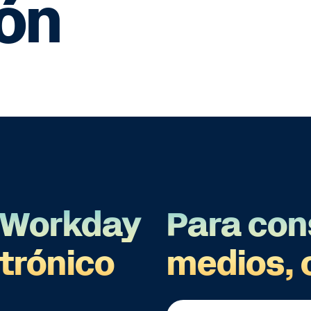
ión
e Workday
Para con
ctrónico
medios, 