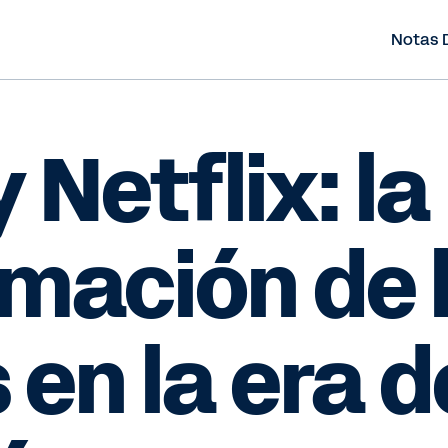
Notas 
y Netflix: la
mación de 
en la era d