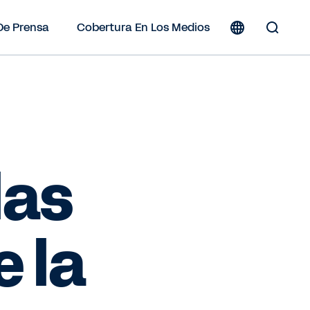
De Prensa
Cobertura En Los Medios
Toggle
Search
Form
las
e la