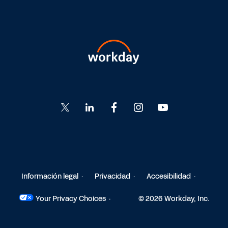
Go
Go
Go
Go
Go
to
to
to
to
to
Twitter
LinkedIn
Facebook
Instagram
YouTube
Información legal
Privacidad
Accesibilidad
Your Privacy Choices
© 2026 Workday, Inc.