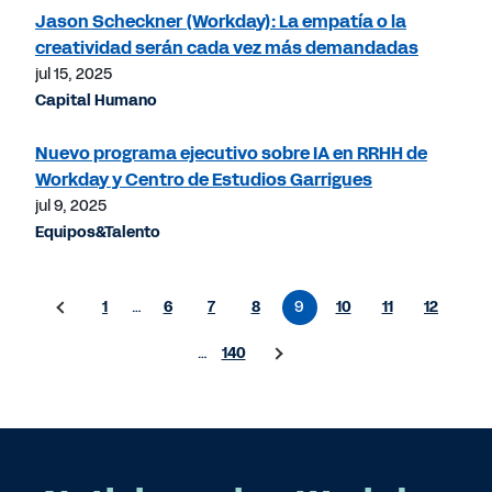
Jason Scheckner (Workday): La empatía o la
creatividad serán cada vez más demandadas
jul 15, 2025
Capital Humano
Nuevo programa ejecutivo sobre IA en RRHH de
Workday y Centro de Estudios Garrigues
jul 9, 2025
Equipos&Talento
1
…
6
7
8
9
10
11
12
…
140